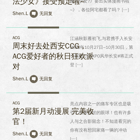
法少女》接受预定啦~
魔法少女?》要出实体漫画书啦
~》，各位阿宅都看了吗？ […]
Shen.L
无回复
ACG
江涵秋影雁初飞,与君携手入长安
周末好去处西安CCG，
2023年10月27日~10月30日，第
ACG爱好者的秋日狂欢派
一届#CCGEXPO风华长安#将正式
对
登 […]
Shen.L
无回复
ACG
亮点内容之一的痛车专区也是吸
第2届新月动漫展 完美收
引了很多粉丝的眼球！也有许多
官！
人与之合影留念！不知道看完的
你有没有想回家痛一辆的冲动
Shen.L
无回复
[…]