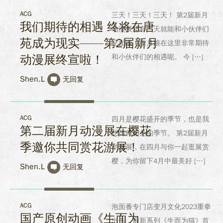
ACG
三天！三天！三天！ 第2届新月
我们期待的相遇 终将在唐
动漫展还有三天就能和小伙伴们
苑成为现实——第2届新月
见面啦！新月娘在这里非常期待
动漫展终宣啦！
和小伙伴们的相遇呢。 今 […]
Shen.L
无回复
ACG
四月是樱花盛开的季节，也是我
第二届新月动漫展在樱花
想与你相见的季节。 第2届新月
季邀你共同赏花游展！
动漫展，在四月与你一起逛展赏
樱，为你留下4月中最美好 […]
Shen.L
无回复
ACG
泡面番专门店变月文化2023重拳
国产原创动画《生而为
出击，最新系列《生而为猫》首