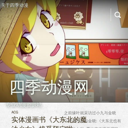
关于四季动漫
四季动漫网
专业动漫资源站
ACG
之前缘叶就采访过小九与金晓
实体漫画书《大东北的魔
《对话小九与金晓:《大东北也有