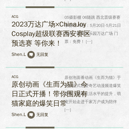
ACG
05摄影棚 06随跳 西北晋级赛赛
2023万达广场×ChinaJoy
事赛程 时间：5月20日-5月21日
Cosplay超级联赛西安赛区
地点：西安民乐园万达广场 门
预选赛 等你来！
票：免费！ […]
Shen.L
无回复
ACG
原创泡面番动画《生而为猫》于
原创动画《生而为猫》今
今日正式在爱奇艺动漫频道爆笑
日正式开播！带你围观有
开演！随着生活水平的提升，萌
猫家庭的爆笑日常
宠开始走进千家万户成为陪伴
[…]
Shen.L
无回复