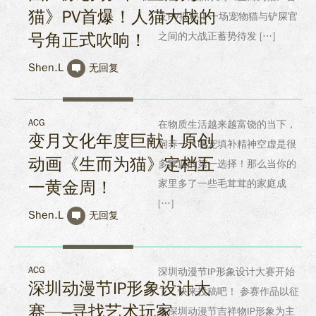
猫》PV首爆！人猫大战的
支PV揭秘！一场宠物猫与铲屎官
号角正式吹响！
之间的大战正蓄势待发 […]
Shen.L
无回复
ACG
在物质生活越来越富饶的当下，
变月文化年度巨献！原创
饲养一只萌宠填补精神空虚是很
动画《生而为猫》定档五
多家庭的第一选择！那么当你的
一黄金周！
家里多了一些毛茸茸的家庭成
[…]
Shen.L
无回复
ACG
深圳动漫节IP形象设计大赛开始
深圳动漫节IP形象设计大
了，快来投稿吧！ 参赛作品以征
赛—–寻找艺术玩家
集深圳动漫节吉祥物IP形象为主