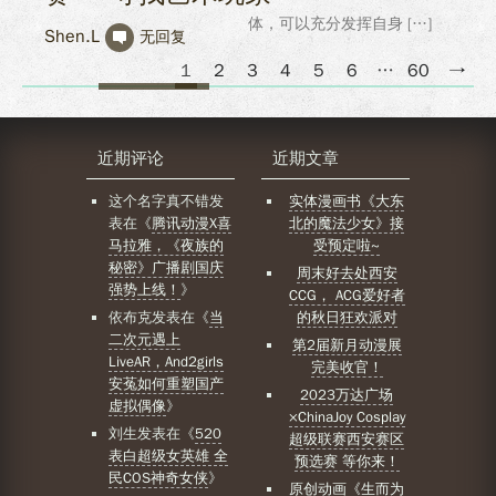
体，可以充分发挥自身 […]
Shen.L
无回复
1
2
3
4
5
6
…
60
→
近期评论
近期文章
这个名字真不错
发
实体漫画书《大东
表在《
腾讯动漫X喜
北的魔法少女》接
马拉雅，《夜族的
受预定啦~
秘密》广播剧国庆
周末好去处西安
强势上线！
》
CCG， ACG爱好者
依布克
发表在《
当
的秋日狂欢派对
二次元遇上
第2届新月动漫展
LiveAR，And2girls
完美收官！
安菟如何重塑国产
2023万达广场
虚拟偶像
》
×ChinaJoy Cosplay
刘生
发表在《
520
超级联赛西安赛区
表白超级女英雄 全
预选赛 等你来！
民COS神奇女侠
》
原创动画《生而为