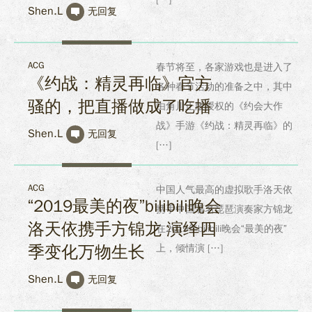
Shen.L
无回复
ACG
春节将至，各家游戏也是进入了
《约战：精灵再临》官方
各种春节活动的准备之中，其中
骚的，把直播做成了吃播
由角川正版授权的《约会大作
战》手游《约战：精灵再临》的
Shen.L
无回复
[…]
ACG
中国人气最高的虚拟歌手洛天依
“2019最美的夜”bilibili晚会
携手中国著名琵琶演奏家方锦龙
洛天依携手方锦龙 演绎四
在2019年bilibili晚会“最美的夜”
季变化万物生长
上，倾情演 […]
Shen.L
无回复