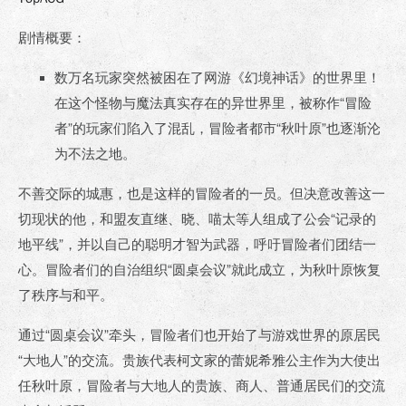
剧情概要：
数万名玩家突然被困在了网游《幻境神话》的世界里！
在这个怪物与魔法真实存在的异世界里，被称作“冒险
者”的玩家们陷入了混乱，冒险者都市“秋叶原”也逐渐沦
为不法之地。
不善交际的城惠，也是这样的冒险者的一员。但决意改善这一
切现状的他，和盟友直继、晓、喵太等人组成了公会“记录的
地平线”，并以自己的聪明才智为武器，呼吁冒险者们团结一
心。冒险者们的自治组织“圆桌会议”就此成立，为秋叶原恢复
了秩序与和平。
通过“圆桌会议”牵头，冒险者们也开始了与游戏世界的原居民
“大地人”的交流。贵族代表柯文家的蕾妮希雅公主作为大使出
任秋叶原，冒险者与大地人的贵族、商人、普通居民们的交流