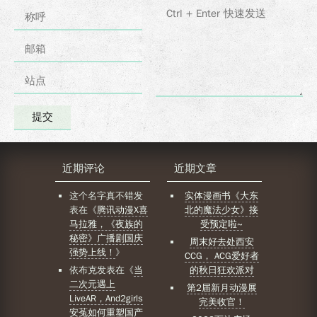
近期评论
近期文章
这个名字真不错
发
实体漫画书《大东
表在《
腾讯动漫X喜
北的魔法少女》接
马拉雅，《夜族的
受预定啦~
秘密》广播剧国庆
周末好去处西安
强势上线！
》
CCG， ACG爱好者
依布克
发表在《
当
的秋日狂欢派对
二次元遇上
第2届新月动漫展
LiveAR，And2girls
完美收官！
安菟如何重塑国产