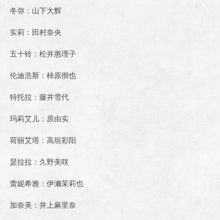
冬弥：山下大辉
实莉：田村奈央
五十铃：松井惠理子
伦迪浩斯：柿原彻也
特托拉：藤井雪代
玛莉艾儿：原由实
荷丽艾塔：高垣彩阳
瑟拉拉：久野美咲
蕾妮希雅：伊濑茉莉也
加奈美：井上麻里奈