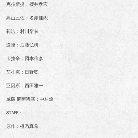
克拉斯提：樱井孝宏
高山三佐：名冢佳织
莉洁：村川梨衣
道隆：后藤弘树
卡拉辛：冈本信彦
艾札克：日野聪
亚因斯：西田雅一
威廉·麻萨诸塞：中村悠一
STAFF
：
原作：橙乃真希