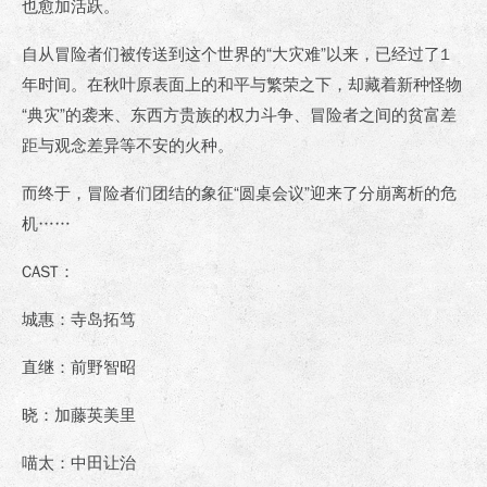
也愈加活跃。
自从冒险者们被传送到这个世界的“大灾难”以来，已经过了1
年时间。在秋叶原表面上的和平与繁荣之下，却藏着新种怪物
“典灾”的袭来、东西方贵族的权力斗争、冒险者之间的贫富差
距与观念差异等不安的火种。
而终于，冒险者们团结的象征“圆桌会议”迎来了分崩离析的危
机……
CAST
：
城惠：寺岛拓笃
直继：前野智昭
晓：加藤英美里
喵太：中田让治