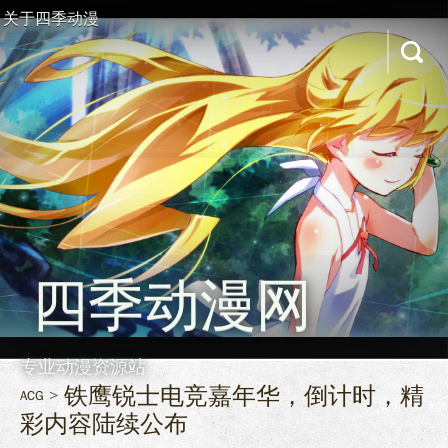
关于四季动漫
四季动漫网
专业动漫资源站
铁鹰锐士电竞嘉年华，倒计时，精
ACG
彩内容陆续公布