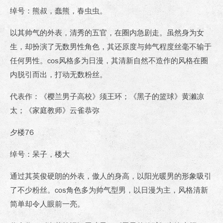
绰号：熊叔，蠢熊，春虫虫。
以其帅气的外表，清秀的五官，在圈内急剧走。虽然身为女
生，却扮演了无数男性角色，其还原度与帅气程度丝毫不输于
任何男性。cos风格多为日漫，其清新自然不造作的风格在圈
内脱引而出，打动无数粉丝。
代表作：《樱兰男子高校》须王环；《黑子的篮球》黄濑凉
太；《家庭教师》云雀恭弥
夕楼76
绰号：呆子，楼大
通过其英俊硬朗的外表，傲人的身高，以阳光暖男的形象吸引
了不少粉丝。cos角色多为帅气型男，以日漫为主，风格清新
简单却令人眼前一亮。