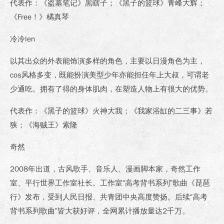
代表作：《盗墓笔记》黑瞎子；《黑子的篮球》青峰大辉；
《Free！》橘真琴
冷冷len
以其出众的外表能饰演多样的角色，主要以日漫角色为主，
cos风格多变，既能扮演美型少年亦能担任年上大叔，可谓老
少通吃。拥有了得的身体肌肉，在塑造人物上有很大的优势。
代表作：《黑子的篮球》火神大我；《我家浴缸的二三事》若
狭；《海贼王》索隆
奇然
2008年出道，古风歌手、音乐人、漫画脚本家，奇然工作
室、平行世界工作室社长。工作室“高考背书系列”歌曲《琵琶
行》发布，受到人民日报、共青团中央高度赞扬。后续“高考
背书系列歌曲”皆大获好评，全网累计播放量达2千万。