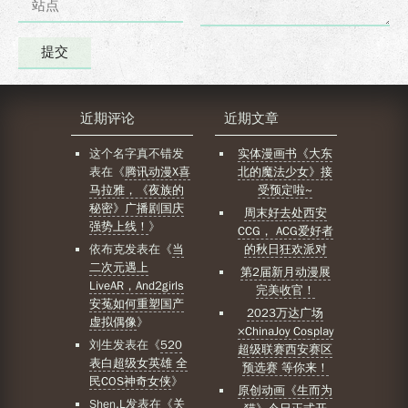
近期评论
近期文章
这个名字真不错
发
实体漫画书《大东
表在《
腾讯动漫X喜
北的魔法少女》接
马拉雅，《夜族的
受预定啦~
秘密》广播剧国庆
周末好去处西安
强势上线！
》
CCG， ACG爱好者
依布克
发表在《
当
的秋日狂欢派对
二次元遇上
第2届新月动漫展
LiveAR，And2girls
完美收官！
安菟如何重塑国产
2023万达广场
虚拟偶像
》
×ChinaJoy Cosplay
刘生
发表在《
520
超级联赛西安赛区
表白超级女英雄 全
预选赛 等你来！
民COS神奇女侠
》
原创动画《生而为
Shen.L
发表在《
关