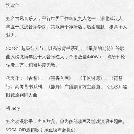
沈谧仁
知名古风音乐人，平行世界工作室负责人之一，湖北武汉人，
毕业于武汉音乐学院。其歌声干净清澈，温柔细腻，极具个人
魅力。
2018年超级红人节，以高考背书系列，《最美的期待》等歌
曲入榜微博年度十大音乐红人，总播放量440W＋，点赞评论
转发上万，积累热度无数。
代表作：《古巷》、《墨香入画》、《千帆过尽》、《琵琶
行》高考背书系列、《撒野》广播剧官方主题曲、《无尽》黑
眼镜原创同人曲
祈Inory
知名动漫歌手，声音甜美。曾为多部动画及游戏演唱主题曲。
VOCALOID虚拟歌手乐正绫声源提供。