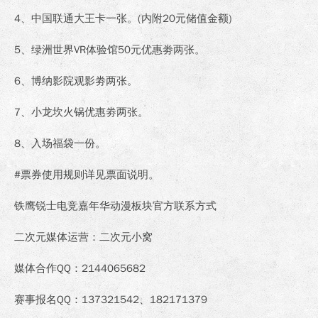
4、中国联通大王卡一张。(内附20元储值金额)
5、绿洲世界VR体验馆50元优惠劵两张。
6、博纳影院观影劵两张。
7、小龙坎火锅优惠劵两张。
8、入场福袋一份。
#票券使用规则详见票面说明。
铁鹰锐士电竞嘉年华动漫板块官方联系方式
二次元媒体运营：二次元小窝
媒体合作QQ：2144065682
赛事报名QQ：137321542、182171379