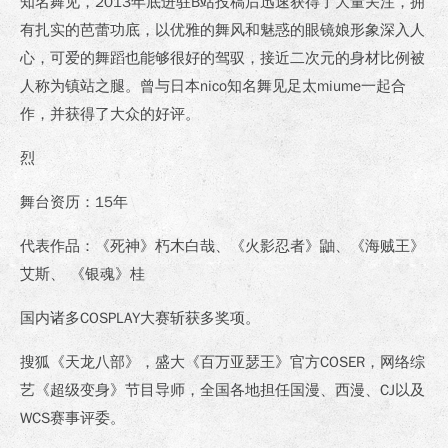
知名舞见，2013年底进驻B站投稿后迅速获得了大量关注，拥
有扎实的芭蕾功底，以优雅的舞风和魅惑的眼镜娘形象深入人
心，可爱的舞蹈也能够很好的驾驭，接近二次元的身材比例被
人称为镇站之腿。曾与日本nico知名舞见足太miume一起合
作，并获得了大众的好评。
烈
舞台资历：15年
代表作品：《死神》朽木白哉、《火影忍者》鼬、《海贼王》
艾斯、 《银魂》桂
国内诸多COSPLAY大赛斩获多奖项。
搜狐《天龙八部》，盛大《百万亚瑟王》官方COSER，网络综
艺《超级变身》节目导师，全国各地担任国漫、西漫、CJ以及
WCS赛事评委。