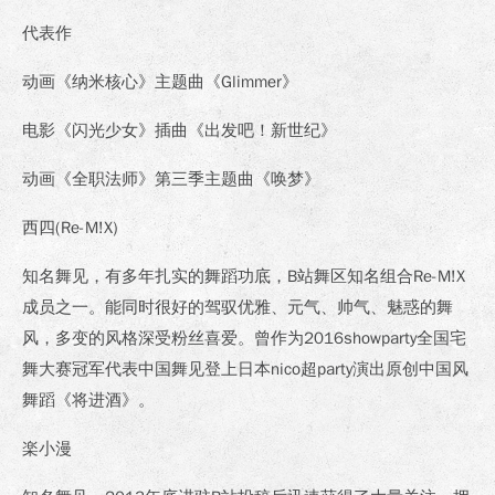
代表作
动画《纳米核心》主题曲《Glimmer》
电影《闪光少女》插曲《出发吧！新世纪》
动画《全职法师》第三季主题曲《唤梦》
西四(Re-M!X)
知名舞见，有多年扎实的舞蹈功底，B站舞区知名组合Re-M!X
成员之一。能同时很好的驾驭优雅、元气、帅气、魅惑的舞
风，多变的风格深受粉丝喜爱。曾作为2016showparty全国宅
舞大赛冠军代表中国舞见登上日本nico超party演出原创中国风
舞蹈《将进酒》。
楽小漫