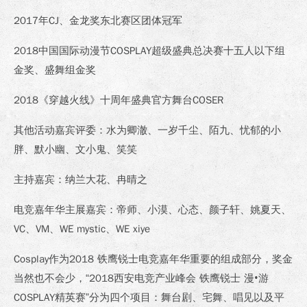
2017年CJ、金龙奖东北赛区团体冠军
2018中国国际动漫节COSPLAY超级盛典总决赛十五人以下组
金奖、盛舞组金奖
2018《穿越火线》十周年盛典官方舞台COSER
其他活动嘉宾评委：水为卿澈、一岁千尘、陌九、忧郁的小
胖、默小幽、文小鬼、笑笑
主持嘉宾：纳兰大花、冉晴之
电竞嘉年华主展嘉宾：帝师、小漠、心态、颜子轩、姚夏天、
VC、VM、WE mystic、WE xiye
Cosplay作为2018 铁鹰锐士电竞嘉年华重要的组成部分，奖金
当然也不会少，“2018西安电竞产业峰会 铁鹰锐士 漫•游
COSPLAY精英赛”分为四个项目：舞台剧、宅舞、唱见以及平