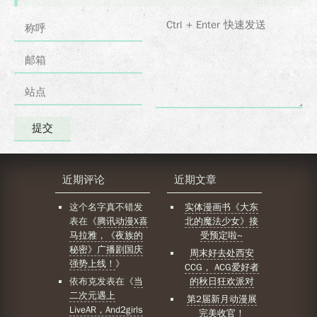
近期评论
近期文章
这个名字真不错
发
实体漫画书《大东
表在《
腾讯动漫X喜
北的魔法少女》接
马拉雅，《夜族的
受预定啦~
秘密》广播剧国庆
周末好去处西安
强势上线！
》
CCG， ACG爱好者
依布克
发表在《
当
的秋日狂欢派对
二次元遇上
第2届新月动漫展
LiveAR，And2girls
完美收官！