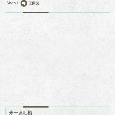
Shen.L
无回复
来一发吐槽