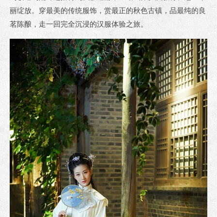
丽绽放。穿最美的传统服饰，赏最正的秋色古镇，品最纯的良
茗陈酿，走一回完全沉浸的汉服体验之旅。