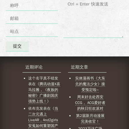
近期评论
近期文章
这个名字真不错
发
实体漫画书《大东
表在《
腾讯动漫X喜
北的魔法少女》接
马拉雅，《夜族的
受预定啦~
秘密》广播剧国庆
周末好去处西安
强势上线！
》
CCG， ACG爱好者
依布克
发表在《
当
的秋日狂欢派对
二次元遇上
第2届新月动漫展
LiveAR，And2girls
完美收官！
安菟如何重塑国产
2023万达广场