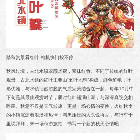
踏秋赏景看红叶 相机快门按不停
秋风过境，古北水镇翠颜尽褪，素抹红妆。不同于传统的红叶
观景，古北水镇的红叶主要由“五叶地锦”构成，颜色鲜艳，叶
形优雅，与水镇恬然超脱的气质完美结合在一起。每年10月中
下旬是其最佳观赏时节，届时红叶铺满山湖，与深深庭院交相
呼应。秋意不仅是天气转凉，更是一场心情的变换，火红秋季
的小镇沉淀着浪漫和热情：与黑压压的人头说再见，与行车千
里说拜拜，来一场秋游旅拍，书写一个新的秋天心情吧！