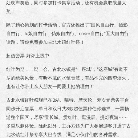
处欢声笑语，同时参加打卡集章活动，还有机会赢取限量大
奖！
除了精心策划的打卡活动，官方还推出了“国风自由行、摄影
自由行、lo娘自由行、伪娘自由行、coser自由行”五大自由行
话题，请你免费参加古北水镇红叶祭！
超值套票 好评上线中
红叶为期，一期一会。古北水镇是“一座城”，“这座城”有道不
尽的绝美风景，有听不腻的水镇音波，有品不完的四季烟火，
也有让你带上亲人朋友一同爱上她的理由！
古北水镇红叶祭现已在B站、喵特、摩天轮、梦次元票务平台
同步开启售票，单日和双日共8款超值票种任你选择，一票畅
游整个园区，尽享“登长城、赏红叶、逛漫展、提灯夜游……
多重乐趣体验。除此以外，主办方还为广大参展游客开通了古
北水镇红叶祭专享大巴专线，满足小伙伴们的各种需求。