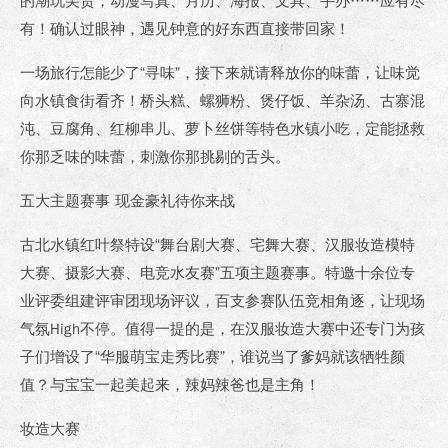
的潮玩尖货，动漫写真、月历、海报、文具、手办……应有尽
有！确认过眼神，遇见钟意的好东西直接带回家！
一场旅行怎能少了“寻味”，接下来就请释放你的味蕾，让味觉
向水镇食街看齐！桥头糕、螺狮粉、煲仔饭、羊杂汤、古寨混
沌、豆腐角、红柳串儿、萝卜丝饼等特色水镇小吃，定能拯救
你那乏味的味蕾，刺激你那挑剔的舌头。
五大主题赛事 现金豪礼待你来战
古北水镇红叶祭特设“舞台剧大赛、宅舞大赛、汉服妆造模特
大赛、摄影大赛、电竞水友赛”五项主题赛事。特邀十余位专
业评委组建评审团现场评议，百支参赛队伍竞相角逐，让现场
气氛High不停。值得一提的是，在汉服妆造大赛中还专门为孩
子们增设了“华服萌宝走秀比赛”，谁说当了爹妈就该牺牲颜
值？与宝宝一起美起来，辣妈辣爸也是主角！
妆造大赛