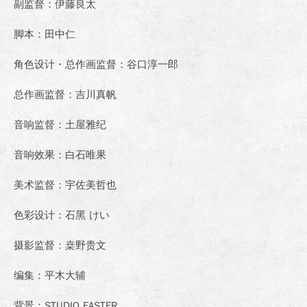
副监督：伊藤良太
脚本：田中仁
角色设计・总作画监督：谷口淳一郎
总作画监督：吉川真帆
音响监督：土屋雅纪
音响效果：白石唯果
美术监督：宇佐美哲也
色彩设计：石黑 けい
摄影监督：桒野贵文
编集：平木大辅
背景：STUDIO EASTER