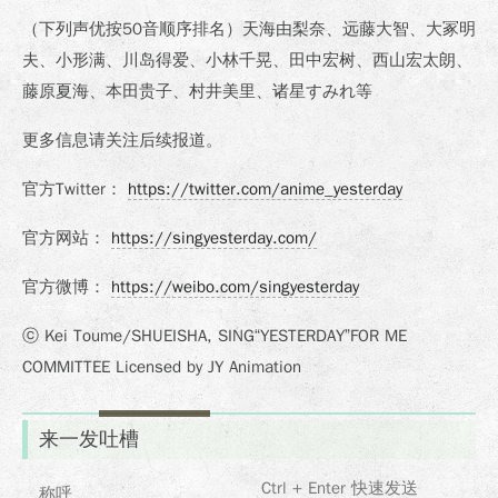
（下列声优按50音顺序排名）天海由梨奈、远藤大智、大冢明
夫、小形满、川岛得爱、小林千晃、田中宏树、西山宏太朗、
藤原夏海、本田贵子、村井美里、诸星すみれ等
更多信息请关注后续报道。
官方Twitter：
https://twitter.com/anime_yesterday
官方网站：
https://singyesterday.com/
官方微博：
https://weibo.com/singyesterday
ⓒ Kei Toume/SHUEISHA, SING“YESTERDAY”FOR ME
COMMITTEE Licensed by JY Animation
来一发吐槽