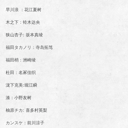
早川浪 ：花江夏树
木之下：铃木达央
狭山杏子: 坂本真绫
福田タカノリ：寺岛拓笃
福田梢：洲崎绫
杜田：名冢佳织
泷下克美:堀江瞬
湊：小野友树
柚原チカ: 喜多村英梨
カンスケ：前川涼子