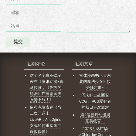
近期评论
近期文章
这个名字真不错
发
实体漫画书《大东
表在《
腾讯动漫X喜
北的魔法少女》接
马拉雅，《夜族的
受预定啦~
秘密》广播剧国庆
周末好去处西安
强势上线！
》
CCG， ACG爱好者
依布克
发表在《
当
的秋日狂欢派对
二次元遇上
第2届新月动漫展
LiveAR，And2girls
完美收官！
安菟如何重塑国产
2023万达广场
虚拟偶像
》
×ChinaJoy Cosplay