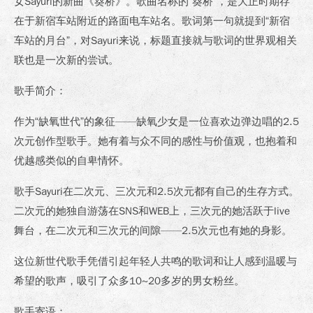
女Sayuri的新曲《葵桥》。歌曲名称的“葵桥”，是大正时期存
在于新宿车站附近的路面电车站名。歌词第一句就提到“新宿
车站的月台”，对Sayuri来说，标题直接就与歌词的世界观相关
联也是一次新的尝试。
歌手简介：
作为“缺氧世代”的象征——缺氧少女是一位喜欢边弹边唱的2.5
次元创作型歌手。她有着与众不同的感性与价值观，也抱着和
优越感类似的自卑情怀。
歌手Sayuri在二次元、三次元和2.5次元都有自己的生存方式。
二次元的她独自游荡在SNS和WEB上，三次元的她活跃于live
舞台，在二次元和三次元的间隙——2.5次元也有她的身影。
这位新世代歌手凭借引起年轻人共鸣的歌词和让人感到温暖与
希望的歌声，吸引了众多10~20多岁的男女粉丝。
歌手寄语：