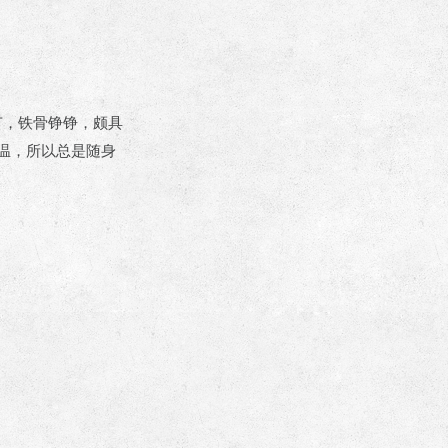
节，铁骨铮铮，颇具
温，所以总是随身