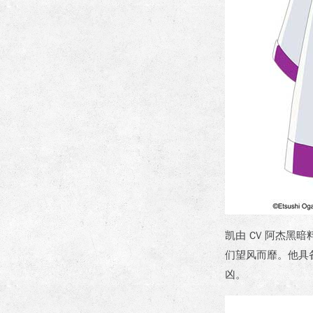
凯由 CV 阿杰
们望风而靡。他具
凶。