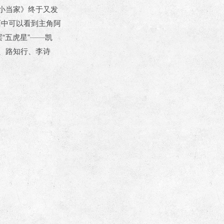
小当家》终于又发
面中可以看到主角阿
“五虎星”——凯
、路知行、李诗