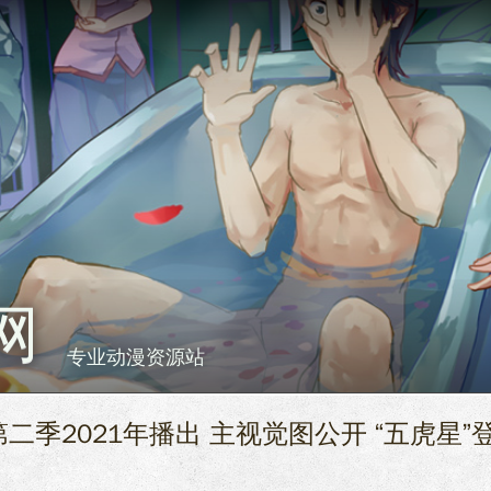
网
专业动漫资源站
季2021年播出 主视觉图公开 “五虎星”