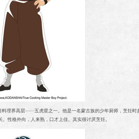
行黑暗料理界高层——五虎星之一。他是一名蒙古族的少年厨师，烹饪时
长。性格外向，人来熟，口才上佳。其实很讨厌烹饪。