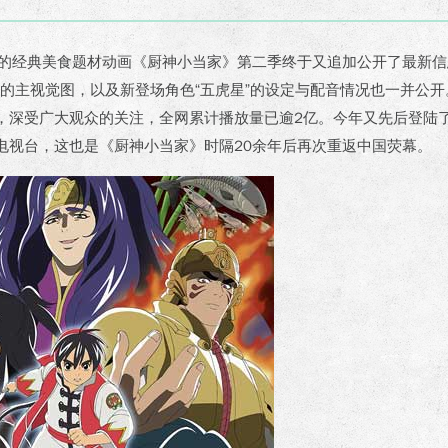
作的经典美食题材动画《厨神小当家》第二季终于又追加公开了最新
新的主视觉图，以及新登场角色“五虎星”的设定与配音情况也一并公开
，深受广大观众的关注，全网累计播放量已逾2亿。今年又先后登陆
电视台，这也是《厨神小当家》时隔20余年后再次重返中国荧幕。