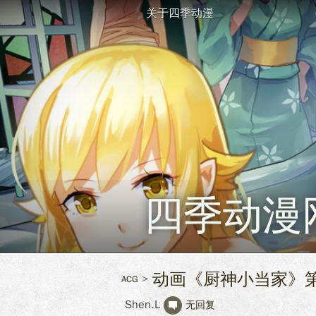
关于四季动漫
四季动漫
动画《厨神小当家》第二
ACG
Shen.L
无回复