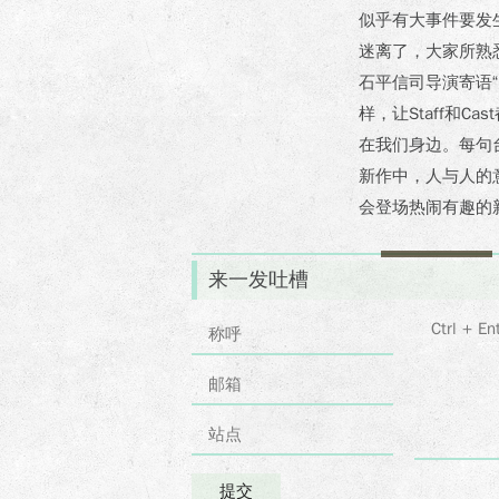
似乎有大事件要发
迷离了，大家所熟
石平信司导演寄语
样，让Staff和
在我们身边。每句
新作中，人与人的
会登场热闹有趣的
来一发吐槽