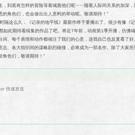
生，到底有怎样的冒险等着城惠他们呢……随着人际间关系的加深，
悉的角色们，也会做出出人意料的举动呢。敬请期待！”
“时隔这么久，《记录的地平线》最新作终于要播出了。很少有像《
Cast都如此期待着续集的作品了吧。将近7年前，动画第1季开播，仿
台词、每个表情和动作都倾注了我们的心意，连我自己也反复看了好
意志、各大组织间的谋略剧烈碰撞，必将成为一部名作。除了大家所
新角色们，敬请期待！”