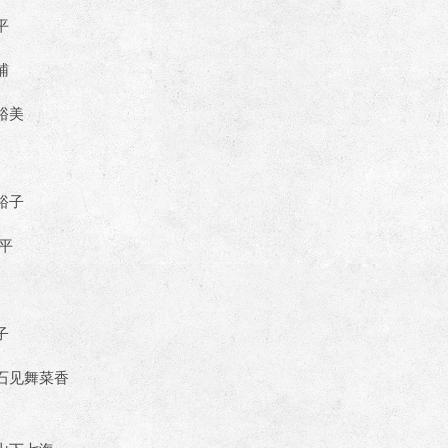
平
辅
裕美
裕子
平
子
石见舞菜香