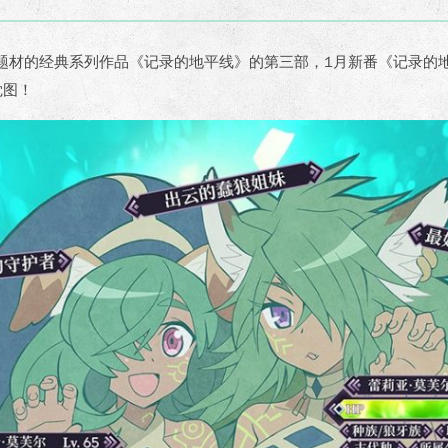
题材的经典系列作品《记录的地平线》的第三部，1月新番《记录的地
觉图！