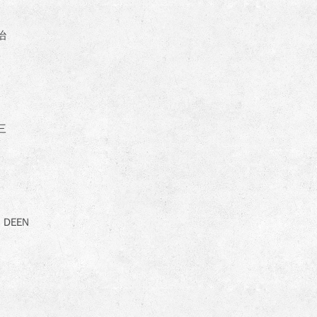
治
三
DEEN