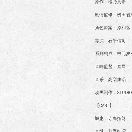
原作：橙乃真希
剧情监修：桝田省
角色原案：原和弘
导演：石平信司
系列构成：根元岁
音响监督：秦昌二
音乐：高梨康治
动画制作：STUDIO 
【CAST】
城惠：寺岛拓笃
直继：前野智昭