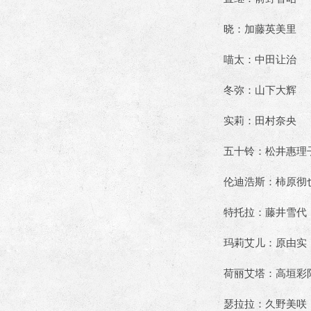
晓：加藤英美里
喵太：中田让治
冬弥：山下大辉
实莉：田村奈央
五十铃：松井惠理
伦迪浩斯：柿原彻
特托拉：藤井雪代
玛莉艾儿：原由实
荷丽艾塔：高垣彩
瑟拉拉：久野美咲