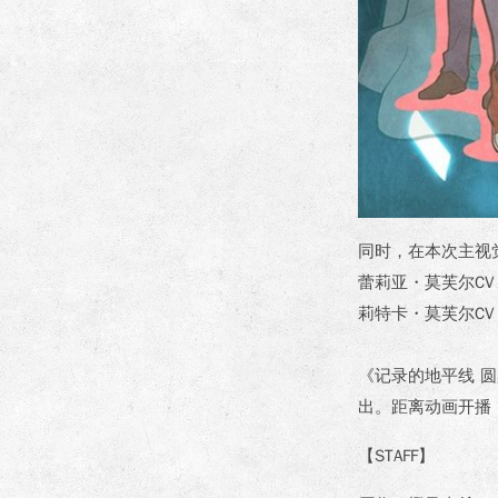
同时，在本次主视
蕾莉亚・莫芙尔C
莉特卡・莫芙尔C
《记录的地平线 圆
出。距离动画开播
【STAFF】