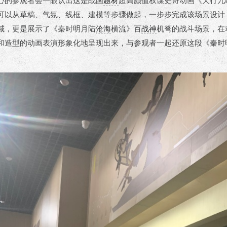
心的参观者会一眼认出这是战国
题材
超高颜值权谋史诗动画《天行九
可以从草稿、气氛、线框、建模等步骤做起，一步步完成该场景设计
域，更是展示了《秦时明月陆
沧海
横流》百
战神
机弩的战斗场景，在
和造型的动画表演形象化地呈现出来，与参观者一起还原这段《秦时