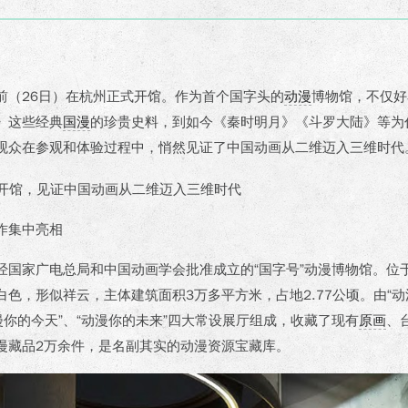
前（26日）在杭州正式开馆。作为首个国字头的
动漫
博物馆，不仅好
》这些经典
国漫
的珍贵史料，到如今《秦时明月》《斗罗大陆》等为
观众在参观和体验过程中，悄然见证了中国动画从二维迈入三维时代
作集中亮相
经国家广电总局和中国动画学会批准成立的“国字号”动漫博物馆。位
色，形似祥云，主体建筑面积3万多平方米，占地2.77公顷。由“动
漫你的今天”、“动漫你的未来”四大常设展厅组成，收藏了现有
原画
、
漫藏品2万余件，是名副其实的动漫资源宝藏库。