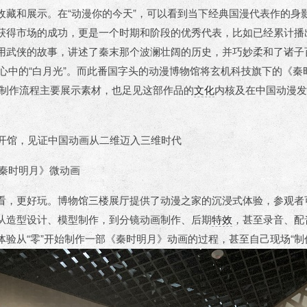
收藏和展示。在“动漫你的今天”，可以看到当下经典国漫代表作的身
获得市场的成功，更是一个时期和阶段的优秀代表，比如已经累计播出
用武侠的故事，讲述了秦末那个波澜壮阔的历史，并巧妙柔和了诸子
众心中的“白月光”。而此番国字头的动漫博物馆将玄机科技旗下的《秦
画制作流程主要展示素材，也足见这部作品的
文化
内核及在中国动漫发
秦时明月
》
微动画
看，更好玩。博物馆三楼展厅提供了动漫之家的沉浸式体验，参观者
从造型设计、模型制作，到分镜动画制作、后期
特效
，甚至录音、配
体验从“零”开始制作一部《秦时明月》动画的过程，甚至自己现场“制