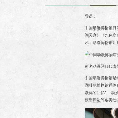
导语：
中国
动漫
博物馆日
闹天宫
》《九色鹿
术，动漫博物馆让
新老动漫经典代表
中国动漫博物馆是
湖畔的博物馆通体白
漫你的回忆”、“动
模型
周边
等各类动