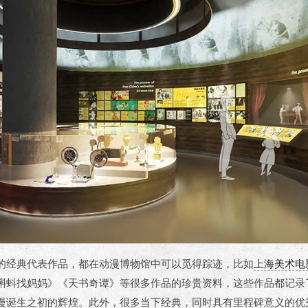
的经典代表作品，都在动漫博物馆中可以觅得踪迹，比如
上海美术电
蝌蚪找妈妈》《天书奇谭》等很多作品的珍贵资料，这些作品都记录
漫诞生之初的辉煌。此外，很多当下经典，同时具有里程碑意义的优