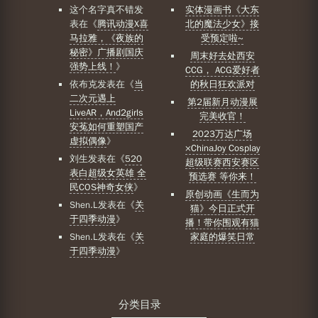
这个名字真不错
发
实体漫画书《大东
表在《
腾讯动漫X喜
北的魔法少女》接
马拉雅，《夜族的
受预定啦~
秘密》广播剧国庆
周末好去处西安
强势上线！
》
CCG， ACG爱好者
依布克
发表在《
当
的秋日狂欢派对
二次元遇上
第2届新月动漫展
LiveAR，And2girls
完美收官！
安菟如何重塑国产
2023万达广场
虚拟偶像
》
×ChinaJoy Cosplay
刘生
发表在《
520
超级联赛西安赛区
表白超级女英雄 全
预选赛 等你来！
民COS神奇女侠
》
原创动画《生而为
Shen.L
发表在《
关
猫》今日正式开
于四季动漫
》
播！带你围观有猫
Shen.L
发表在《
关
家庭的爆笑日常
于四季动漫
》
分类目录