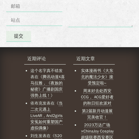
近期评论
近期文章
这个名字真不错
发
实体漫画书《大东
表在《
腾讯动漫X喜
北的魔法少女》接
马拉雅，《夜族的
受预定啦~
秘密》广播剧国庆
周末好去处西安
强势上线！
》
CCG， ACG爱好者
依布克
发表在《
当
的秋日狂欢派对
二次元遇上
第2届新月动漫展
LiveAR，And2girls
完美收官！
安菟如何重塑国产
2023万达广场
虚拟偶像
》
×ChinaJoy Cosplay
刘生
发表在《
520
超级联赛西安赛区