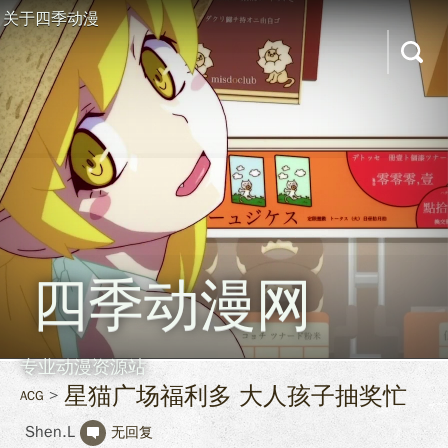
关于四季动漫
四季动漫网
专业动漫资源站
星猫广场福利多 大人孩子抽奖忙
ACG
Shen.L
无回复