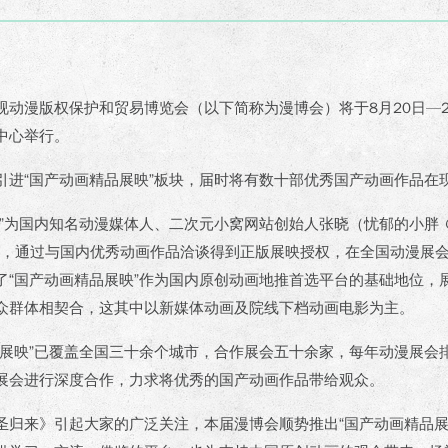
视动漫版权保护和贸易博览会（以下简称为漫博会）将于8月20日—
中心举行。
引进“国产动画精品展映”板块，届时将有数十部优秀国产动画作品在
映”为国内知名动漫媒体人、二次元小窝网站创始人张晓（忧郁的小胖
发起，通过与国内优秀动画作品洽谈得到正版展映授权，在全国动漫展
了“国产动画精品展映”作为国内原创动画地推首选平台的基础地位，
众群体相契合，这其中以新媒体动画及院线下档动画电影为主。
品展映”已覆盖全国三十余个城市，合作展会五十余家，每年动漫展会
展会进行深度合作，力求将优秀的国产动画作品带给观众。
圣归来》引起大家的广泛关注，本届漫博会顺势推出“国产动画精品展