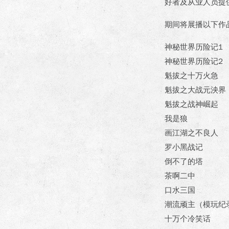
好者及从业人员提
期间将展播以下作
神秘世界历险记1
神秘世界历险记2
魁拔之十万火急
魁拔之大战元泱界
魁拔之战神崛起
我是狼
画江湖之不良人
罗小黑战记
倒不了的塔
茶啊二中
口水三国
潮流顽主（模玩纪
十万个冷笑话