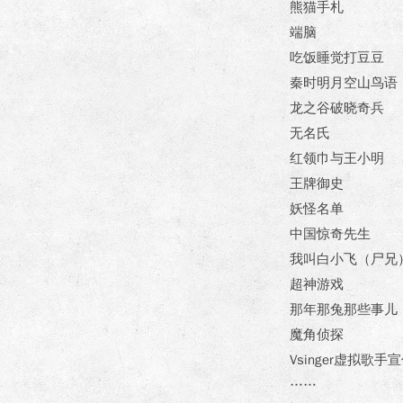
熊猫手札
端脑
吃饭睡觉打豆豆
秦时明月空山鸟语
龙之谷破晓奇兵
无名氏
红领巾与王小明
王牌御史
妖怪名单
中国惊奇先生
我叫白小飞（尸兄
超神游戏
那年那兔那些事儿
魔角侦探
Vsinger虚拟
……