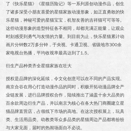
了《快乐星猫》《星猫历险记》等一系列原创动漫作品，创生
了诸多深受小朋友喜爱的星猫家族动漫形象，如正直勇敢的快
乐星猫，神秘可爱的星猫宝宝，机智友善的吉祥猫可可等等。
这些动漫形象的造型特征各不相同，却都充满正能量，让观众
时刻感受到勇气与友情的力量。到目前为止，快乐星猫累计动
画片分钟数2万多分钟，于央视、卡通卫视、省级地市300余
家电视台热播，平均收视率最高达到了1.5。
衍生产品种类齐全
星猫家族在壮大
授权是品牌的深化延续，令文化创意可以在不同的产品实现。
南京合谷在用心打造动漫作品的同时，积极开拓动漫品牌全产
业链发展，进行品牌授权合作，陆续推出了涵盖十余大品类的
百余款周边衍生产品，并以南京为核心在各大热门商圈建立星
猫品牌直营店，占领线下市场的高地。在这次授权展上，玩具
类、生活用品类、幼教类等众多品类的星猫周边产品都将纷纷
与大家见面，届时的热闹场面自不必说。