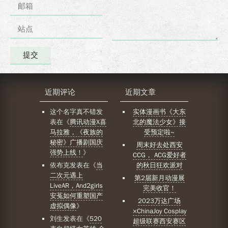
近期评论
近期文章
这个名字真不错
发
实体漫画书《大东
表在《
腾讯动漫X喜
北的魔法少女》接
马拉雅，《夜族的
受预定啦~
秘密》广播剧国庆
周末好去处西安
强势上线！
》
CCG， ACG爱好者
依布克
发表在《
当
的秋日狂欢派对
二次元遇上
第2届新月动漫展
LiveAR，And2girls
完美收官！
安菟如何重塑国产
2023万达广场
虚拟偶像
》
×ChinaJoy Cosplay
刘生
发表在《
520
超级联赛西安赛区