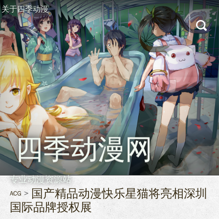
关于四季动漫
四季动漫网
专业动漫资源站
国产精品动漫快乐星猫将亮相深圳
ACG
国际品牌授权展