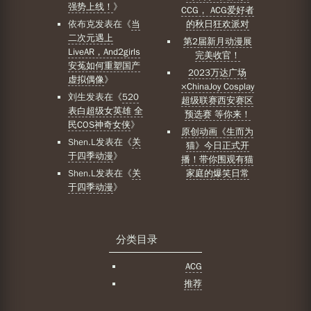
强势上线！
》
CCG， ACG爱好者
依布克
发表在《
当
的秋日狂欢派对
二次元遇上
第2届新月动漫展
LiveAR，And2girls
完美收官！
安菟如何重塑国产
2023万达广场
虚拟偶像
》
×ChinaJoy Cosplay
刘生
发表在《
520
超级联赛西安赛区
表白超级女英雄 全
预选赛 等你来！
民COS神奇女侠
》
原创动画《生而为
Shen.L
发表在《
关
猫》今日正式开
于四季动漫
》
播！带你围观有猫
Shen.L
发表在《
关
家庭的爆笑日常
于四季动漫
》
分类目录
ACG
推荐