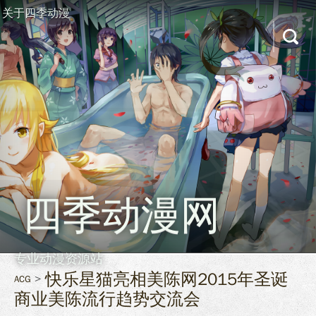
关于四季动漫
四季动漫网
专业动漫资源站
快乐星猫亮相美陈网2015年圣诞
ACG
商业美陈流行趋势交流会