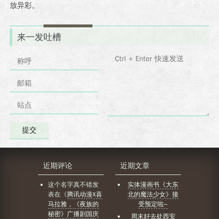
放异彩。
来一发吐槽
近期评论
近期文章
这个名字真不错
发
实体漫画书《大东
表在《
腾讯动漫X喜
北的魔法少女》接
马拉雅，《夜族的
受预定啦~
秘密》广播剧国庆
周末好去处西安