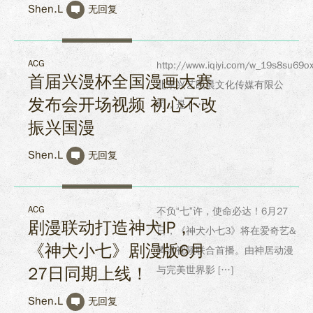
Shen.L
无回复
ACG
http://www.iqiyi.com/w_19s8su69ox
首届兴漫杯全国漫画大赛
北京兴艺凯晨文化传媒有限公
发布会开场视频 初心不改
司，是 […]
振兴国漫
Shen.L
无回复
ACG
不负“七”许，使命必达！6月27
剧漫联动打造神犬IP，
日，《神犬小七3》将在爱奇艺&
《神犬小七》剧漫版6月
腾讯视频联合首播。由神居动漫
27日同期上线！
与完美世界影 […]
Shen.L
无回复