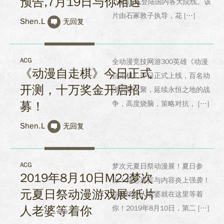
预告,7月19日与你相遇
19日正式登陆国内各大院线。该
片由石冢敦子执导，花 […]
Shen.L
无回复
ACG
全动漫竞技网游300英雄《动漫
《动漫自走棋》今日正式
自走棋》今日正式上线，百名动
开测，十万奖金开启招
漫明星汇聚，延续永恒之地的战
募！
争，高度烧脑，策略对抗， […]
Shen.L
无回复
ACG
梦次元夏日祭动漫展！夏日参
2019年8月10日M22梦次
上！精彩嘉宾与内容炎上强袭！
元夏日祭动漫游戏展-纸片
你的纸片人老婆就在这里等着
人老婆等着你
你！2019年8月10日，第二 […]