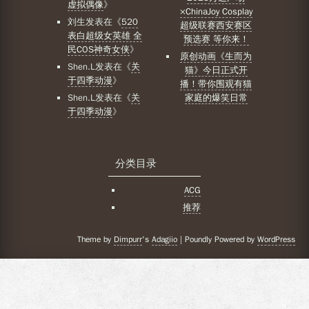
虚拟偶像
》
×ChinaJoy Cosplay
刘生
发表在《
520
超级联赛西安赛区
表白超级女英雄 全
预选赛 等你来！
民COS神奇女侠
》
原创动画《生而为
Shen.L
发表在《
关
猫》今日正式开
于四季动漫
》
播！带你围观有猫
Shen.L
发表在《
关
家庭的爆笑日常
于四季动漫
》
分类目录
ACG
推荐
Theme by
Dimpurr
's
Adagiio
| Poundly Powered by
WordPress