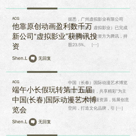
ACG
据悉，广州虚拟影业有限公司
他靠原创动画盈利数千万
（以下简称：虚拟影业）已完成
新公司“虚拟影业”获腾讯投
天使轮融资，投资方为腾讯，持
资
股23.5%。 […]
Shen.L
无回复
ACG
中国（长春）国际动漫艺术博览
端午小长假玩转第十五届
会以“无界动漫，共享精彩”为主
中国(长春)国际动漫艺术博
题，以“汇聚动漫资源，拓展创意
览会
空间，打造文化品牌，引 […]
Shen.L
无回复