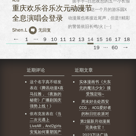
ACG
搓手手~日思夜想的五一小长假
重庆欢乐谷乐次元动漫节
近在咫尺!长达一个月的游乐园X
全息演唱会登录
动漫展也将接近尾声，但是!!精彩
的警笛依旧长鸣!火 […]
Shen.L
无回复
←
1
…
9
10
11
12
13
14
15
16
17
18
19
…
60
→
近期评论
近期文章
这个名字真不错
发
实体漫画书《大东
表在《
腾讯动漫X喜
北的魔法少女》接
马拉雅，《夜族的
受预定啦~
秘密》广播剧国庆
周末好去处西安
强势上线！
》
CCG， ACG爱好者
依布克
发表在《
当
的秋日狂欢派对
二次元遇上
第2届新月动漫展
LiveAR，And2girls
完美收官！
安菟如何重塑国产
2023万达广场