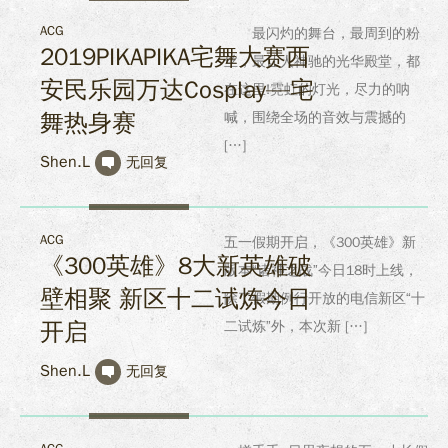
ACG
最闪灼的舞台，最周到的粉
2019PIKAPIKA宅舞大赛西
丝，最让人神驰的光华殿堂，都
安民乐园万达Cosplay—宅
在这里!霓虹的灯光，尽力的呐
舞热身赛
喊，围绕全场的音效与震撼的
[…]
Shen.L
无回复
ACG
五一假期开启，《300英雄》新
《300英雄》8大新英雄破
版本“诸神之战”今日18时上线，
壁相聚 新区十二试炼今日
除了假期例行开放的电信新区“十
开启
二试炼”外，本次新 […]
Shen.L
无回复