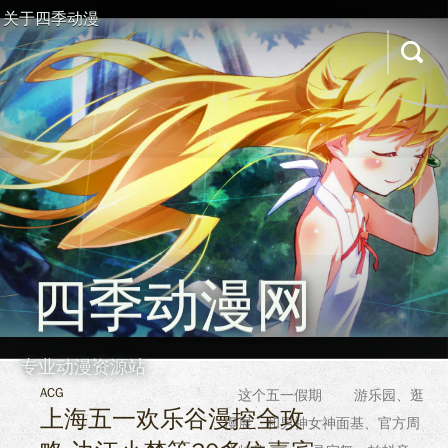
关于四季动漫
四季动漫网
专业动漫资源站
ACG
这个五一假期 游乐园、逛
上海五一欢乐谷漫控全攻
漫展、和男神女神面基、官方周