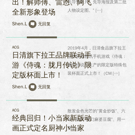
出！解师傅、雷恩、阿飞
先导预告片、先导海报及第二批
全新形象登场
人物设定图。” […]
Shen.L
无回复
ACG
2019年4月，日清食品旗下拉王
日清旗下拉王品牌联动手
品牌联动腾讯手机游戏《侍魂：
游《侍魂：胧月传说》限
胧月传说》生产的限定版特殊包
定版杯面上市！
装杯面正式上市！（CM […]
Shen.L
无回复
ACG
散发金色光芒的”黄金炒饭”、六
经典回归！小当家新版动
味一体的”魔幻麻婆豆腐”、用一
画正式定名厨神小当家
整 […]