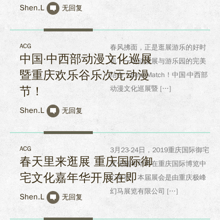
Shen.L
无回复
ACG
春风拂面，正是逛展游乐的好时
中国·中西部动漫文化巡展
机！一场动漫展与游乐园的完美
暨重庆欢乐谷乐次元动漫
结合！Best Match！中国·中西部
节！
动漫文化巡展暨 […]
Shen.L
无回复
ACG
3月23-24日，2019重庆国际御宅
春天里来逛展 重庆国际御
文化嘉年华将在重庆国际博览中
宅文化嘉年华开展在即
心举行。本届展会是由重庆极峰
幻马展览有限公司 […]
Shen.L
无回复