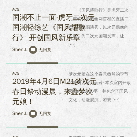
ACG
《国风耀歌行》是虎牙二次
国潮不止一面·虎牙二次元
元重磅打造的全网首档的直播二
国潮轻综艺《国风耀歌
次元国风唱演秀，以次元偶像的
行》 开创国风新乐章
力量，为二次元国潮发声，让
[…]
Shen.L
无回复
ACG
梦次元娘在这个春意盎然的季节
2019年4月6日M21梦次元
又来与大家见面辣~本次室内开放
春日祭动漫展，来盘梦次
面积约10000平，并包含了国风
元娘！
文化，动漫展演，游戏 […]
Shen.L
无回复