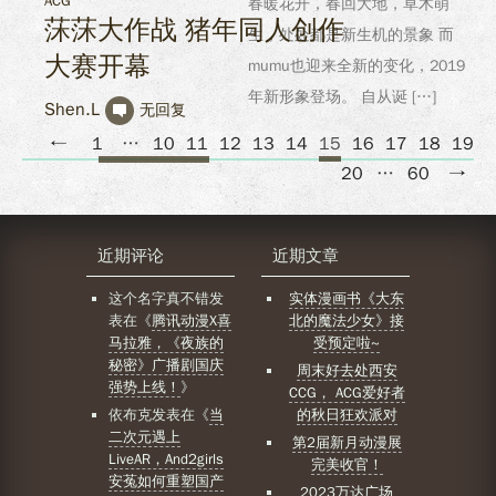
ACG
春暖花开，春回大地，草木萌
莯莯大作战 猪年同人创作
生，处处都是新生机的景象 而
大赛开幕
mumu也迎来全新的变化，2019
年新形象登场。 自从诞 […]
Shen.L
无回复
←
1
…
10
11
12
13
14
15
16
17
18
19
20
…
60
→
近期评论
近期文章
这个名字真不错
发
实体漫画书《大东
表在《
腾讯动漫X喜
北的魔法少女》接
马拉雅，《夜族的
受预定啦~
秘密》广播剧国庆
周末好去处西安
强势上线！
》
CCG， ACG爱好者
依布克
发表在《
当
的秋日狂欢派对
二次元遇上
第2届新月动漫展
LiveAR，And2girls
完美收官！
安菟如何重塑国产
2023万达广场