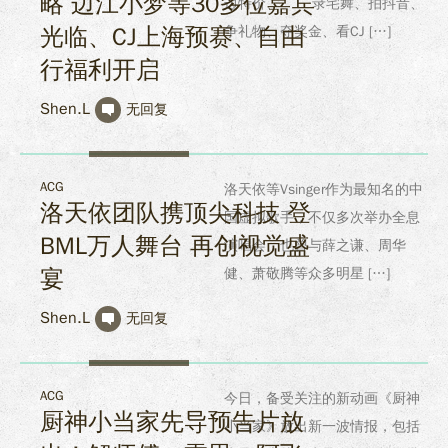
略 边江小梦等30多位嘉宾
边特价、 录宅舞、拍抖音、
光临、CJ上海预赛、自由
争礼物、夺奖金、看CJ […]
行福利开启
Shen.L
无回复
ACG
洛天依等Vsinger作为最知名的中
洛天依团队携顶尖科技 登
国虚拟歌手，不仅多次举办全息
BML万人舞台 再创视觉盛
演唱会，也曾与薛之谦、周华
宴
健、萧敬腾等众多明星 […]
Shen.L
无回复
ACG
今日，备受关注的新动画《厨神
厨神小当家先导预告片放
小当家》放出新一波情报，包括