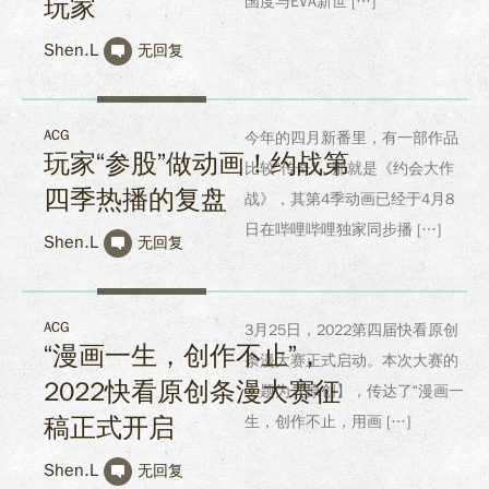
玩家
国度与EVA新世 […]
Shen.L
无回复
ACG
今年的四月新番里，有一部作品
玩家“参股”做动画！约战第
比较“传奇”，那就是《约会大作
四季热播的复盘
战》，其第4季动画已经于4月8
日在哔哩哔哩独家同步播 […]
Shen.L
无回复
ACG
3月25日，2022第四届快看原创
“漫画一生，创作不止”，
条漫大赛正式启动。本次大赛的
2022快看原创条漫大赛征
主题为【原创】，传达了“漫画一
稿正式开启
生，创作不止，用画 […]
Shen.L
无回复