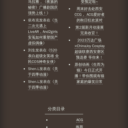
马拉雅，《夜族的
受预定啦~
秘密》广播剧国庆
周末好去处西安
强势上线！
》
CCG， ACG爱好者
依布克
发表在《
当
的秋日狂欢派对
二次元遇上
第2届新月动漫展
LiveAR，And2girls
完美收官！
安菟如何重塑国产
2023万达广场
虚拟偶像
》
×ChinaJoy Cosplay
刘生
发表在《
520
超级联赛西安赛区
表白超级女英雄 全
预选赛 等你来！
民COS神奇女侠
》
原创动画《生而为
Shen.L
发表在《
关
猫》今日正式开
于四季动漫
》
播！带你围观有猫
Shen.L
发表在《
关
家庭的爆笑日常
于四季动漫
》
分类目录
ACG
推荐